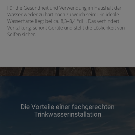
Für die Gesundheit und Verwendung im Haushalt darf
Wasser weder zu hart noch zu weich sein: Die ideale
Wasserhärte liegt bei ca. 8,3–8,4 °dH. Das verhindert
Verkalkung, schont Geräte und stellt die Löslichkeit von
Seifen sicher.
Die Vorteile einer fachgerechten
Trinkwasserinstallation