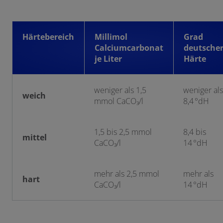
Härtebereich
Millimol
Grad
Calciumcarbonat
deutsche
je Liter
Härte
weniger als 1,5
weniger als
weich
mmol CaCO₃/l
8,4 °dH
1,5 bis 2,5 mmol
8,4 bis
mittel
CaCO₃/l
14 °dH
mehr als 2,5 mmol
mehr als
hart
CaCO₃/l
14 °dH