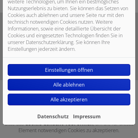
weitere Technologien, um Ihnen ein bestmögliches
Nutzungserlebnis zu bieten. Sie können das Setzen von
Cookies auch ablehnen und unsere Seite nur mit den
technisch notwendigen Cookies nutzen. Weitere
Informationen, sowie eine detaillierte Übersicht der
Cookies und eingesetzten Technologien finden Sie in
Unsere Leistungen im Bereich
unserer Datenschutzerklärung. Sie können Ihre
Erneuerbare Energien
Einstellungen jederzeit ändern.
Einstellungen öffnen
Alle ablehnen
Alle akzeptieren
Datenschutz
Impressum
Bitte das
Cookie-Consent-Tool öffnen
, um die für dieses
Element notwendigen Cookies zu akzeptieren.